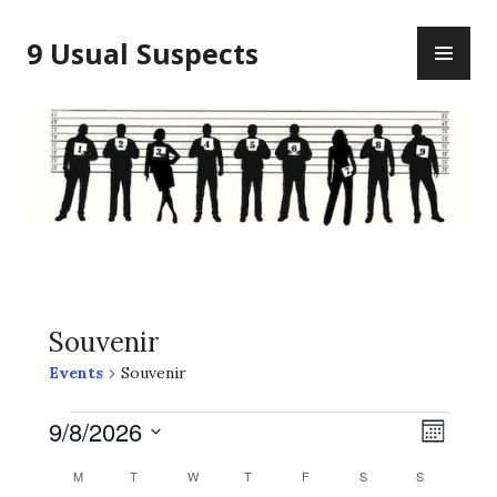
Skip
PR
to
9 Usual Suspects
ME
content
Souvenir
Events
Souvenir
Events
V
E
9/8/2026
M
v
i
S
O
C
M
MONDAY
T
TUESDAY
W
WEDNESDAY
T
THURSDAY
F
FRIDAY
S
SATURDAY
S
SUNDAY
N
e